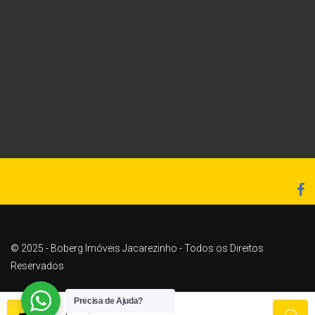
(43) 9 9111 0179
(43) 3525 0179
© 2025 - Boberg Imóveis Jacarezinho - Todos os Direitos
Reservados
Desenvolvido por:
Alan Guimarães
Precisa de Ajuda?