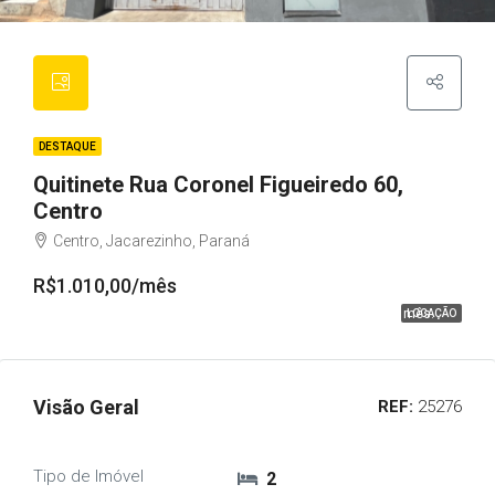
DESTAQUE
Quitinete Rua Coronel Figueiredo 60,
Centro
Centro, Jacarezinho, Paraná
R$1.010,00/mês
R$200,00
Bônus de
para pagamento em dia a partir do 2º mês.
LOCAÇÃO
Visão Geral
REF:
25276
Tipo de Imóvel
2