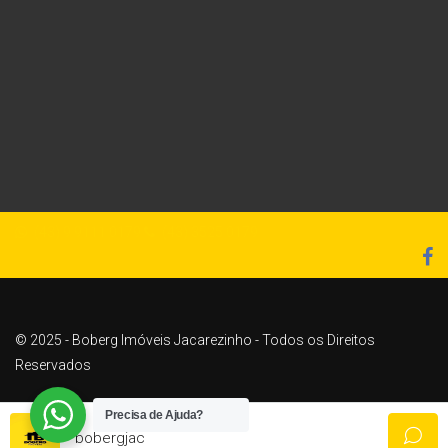
(43) 9 9111 0179
(43) 3525 0179
© 2025 - Boberg Imóveis Jacarezinho - Todos os Direitos
Reservados
Desenvolvido por:
Alan Guimarães
Precisa de Ajuda?
bobergjac