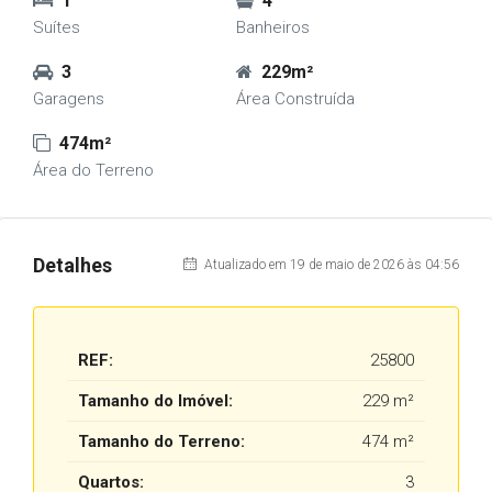
1
4
Suítes
Banheiros
3
229m²
Garagens
Área Construída
474m²
Área do Terreno
Detalhes
Atualizado em 19 de maio de 2026 às 04:56
REF:
25800
Tamanho do Imóvel:
229 m²
Tamanho do Terreno:
474 m²
Quartos:
3