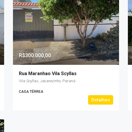
R$300.000,00
Rua Maranhao Vila Scyllas
Vila Scyllas, Jacarezinho, Paraná
CASA TÉRREA
Detalhes