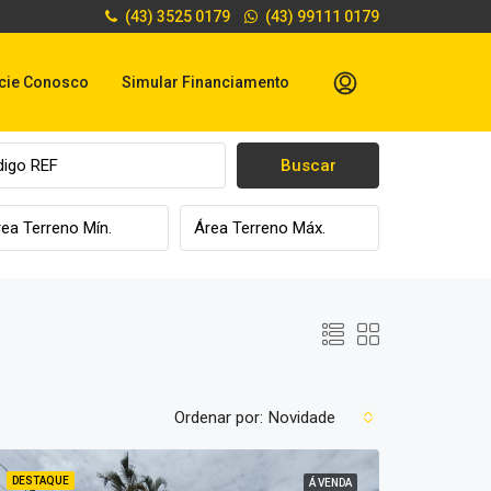
(43) 3525 0179
(43) 99111 0179
cie Conosco
Simular Financiamento
Buscar
Ordenar por:
Novidade
DESTAQUE
Á VENDA