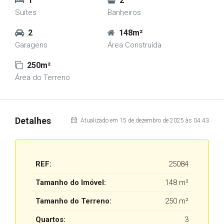
1
2
Suítes
Banheiros
2
148m²
Garagens
Área Construída
250m²
Área do Terreno
Detalhes
Atualizado em 15 de dezembro de 2025 às 04:43
REF:
25084
Tamanho do Imóvel:
148 m²
Tamanho do Terreno:
250 m²
Quartos:
3